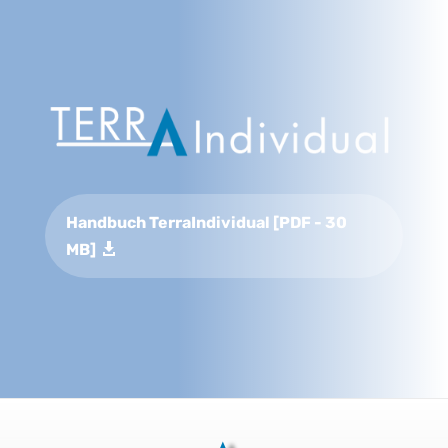
Handbuch TerraIndividual [PDF - 30
MB]