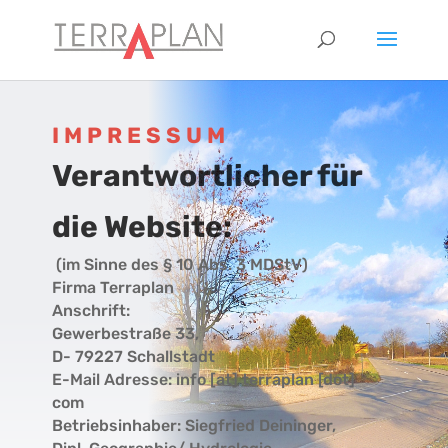
IMPRESSUM
Verantwortlicher für
die Website:
(im Sinne des § 10 Abs. 3 MDStV)
Firma Terraplan
Anschrift:
Gewerbestraße 33,
D- 79227 Schallstadt
E-Mail Adresse: info [at] terraplan [dot]
com
Betriebsinhaber: Siegfried Deininger,